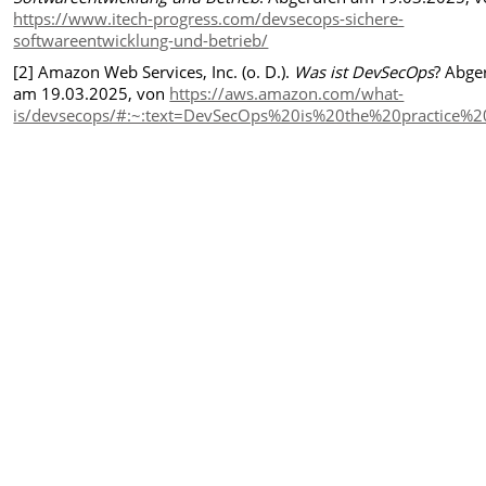
https://www.itech-progress.com/devsecops-sichere-
softwareentwicklung-und-betrieb/
[2] Amazon Web Services, Inc. (o. D.).
Was ist DevSecOps
? Abge
am 19.03.2025, von
https://aws.amazon.com/what-
is/devsecops/#:~:text=DevSecOps%20is%20the%20practice%2