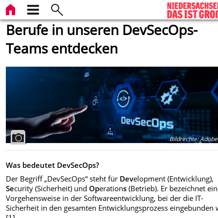
Berufe in unseren DevSecOps-
Teams entdecken
Bildrechte
:
Adobe 
Was bedeutet DevSecOps?
Der Begriff „DevSecOps“ steht für
Dev
elopment (Entwicklung),
Se
curity (Sicherheit) und
Op
eration
s
(Betrieb). Er bezeichnet ei
Vorgehensweise in der Softwareentwicklung, bei der die IT-
Sicherheit in den gesamten Entwicklungsprozess eingebunden 
[1].